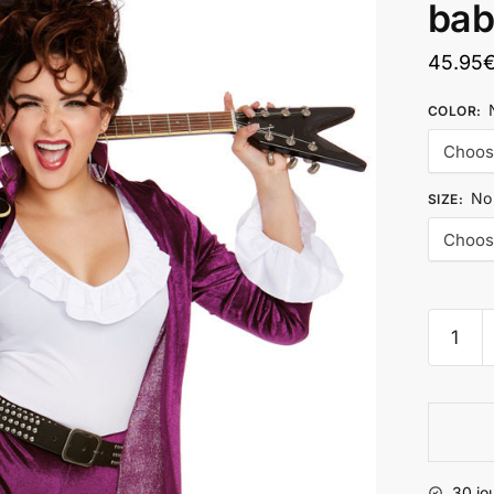
bab
45.95
COLOR
:
No 
SIZE
:
30 jo