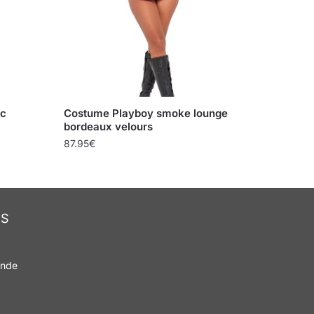
ic
Costume Playboy smoke lounge
bordeaux velours
87.95
€
NS
ande