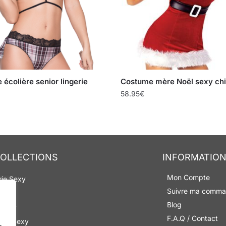
écolière senior lingerie
Costume mère Noël sexy ch
58.95
€
OLLECTIONS
INFORMATIO
Mon Compte
rie Sexy
Suivre ma comm
Sexy
Blog
 Sexy
F.A.Q / Contact
ume Sexy