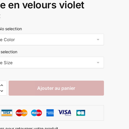
e en velours violet
€
No selection
selection
Ajouter au panier
urs pour retourner votre produit