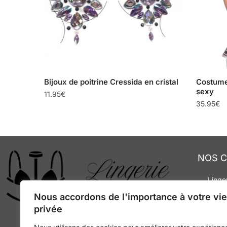
Bijoux de poitrine Cressida en cristal
Costume 
sexy
11.95
€
35.95
€
NOS C
Linge
Bas 
Nous accordons de l'importance à votre vie
Robe
privée
Cost